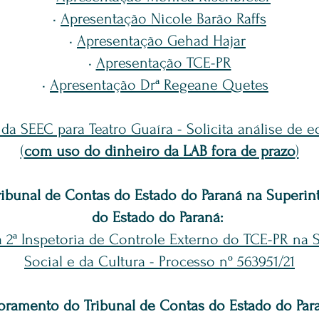
•
Apresentação Nicole Barão Raffs
•
Apresentação Gehad Hajar
•
Apresentação TCE-PR
•
Apresentação Drª Regeane Quetes
 da SEEC para Teatro Guaíra - Solicita análise de e
(
com uso do dinheiro da LAB fora de prazo
)
ribunal de Contas do Estado do Paraná na Superin
do Estado do Paraná:
da 2ª Inspetoria de Controle Externo do TCE-PR na
Social e da Cultura - Processo nº 563951/21
toramento
do Tribunal de Contas do Estado do Para