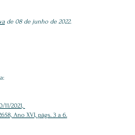
va
de 08 de junho de 2022
.
a:
10/11/2021,
58, Ano XVI, págs. 3 a 6.