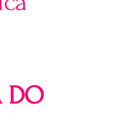
ica
A DO