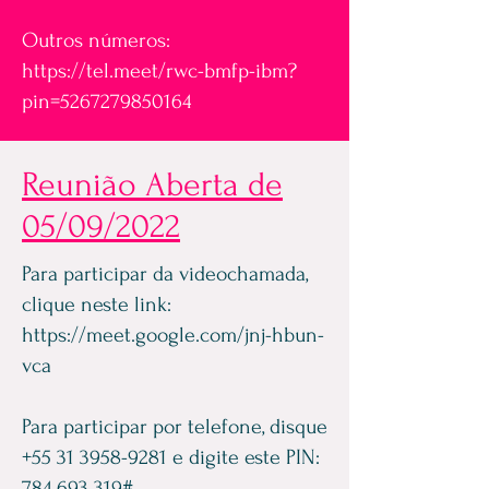
Outros números:
https://tel.meet/rwc-bmfp-ibm?
pin=5267279850164
Reunião Aberta de
05/09/2022
Para participar da videochamada,
clique neste link:
https://meet.google.com/jnj-hbun-
vca
Para participar por telefone, disque
+55 31 3958-9281
e digite este PIN:
784 693 319
#