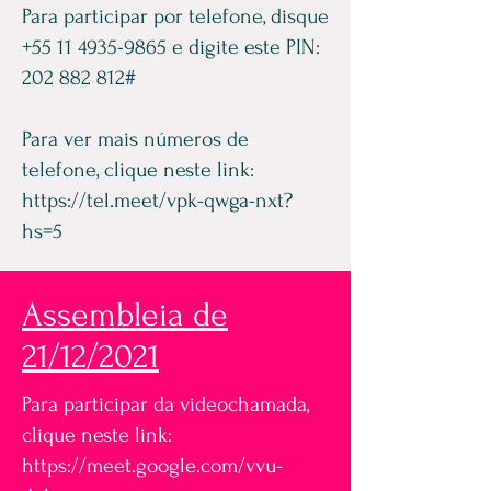
Para participar por telefone, disque
+55 11 4935-9865
e digite este PIN:
202 882 812
#
Para ver mais números de
telefone, clique neste link:
https://tel.meet/vpk-qwga-nxt?
hs=5
Assembleia de
21/12/2021
Para participar da videochamada,
clique neste link:
https://meet.google.com/vvu-