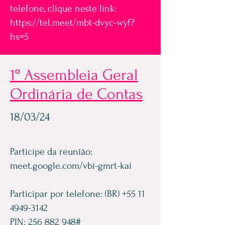
telefone, clique neste link:
https://tel.meet/mbt-dvyc-wyf?
hs=5
1º Assembleia Geral
Ordinária de Contas
18/03/24
Participe da reunião:
meet.google.com/vbi-gmrt-kai
Participar por telefone: (BR)
+55 11
4949-3142
PIN:
256 882 948
#