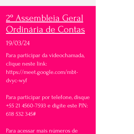
2º Assembleia Geral
Ordinária de Contas
19/03/24
Para participar da videochamada,
clique neste link:
https://meet.google.com/mbt-
dvyc-wyf
Para participar por telefone, disque
+55 21 4560-7593
e digite este PIN:
618 532 345
#
Para acessar mais números de