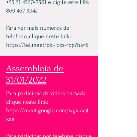
+55 51 4560-7561
e digite este PIN:
869 467 394
#
Para ver mais números de
telefone, clique neste link:
https://tel.meet/pjc-jccs-rqp?hs=5
Assembleia de
31/01/2022
Para participar da videochamada,
clique neste link:
https://meet.google.com/wgx-acjt-
xae
Para participar por telefone, disque