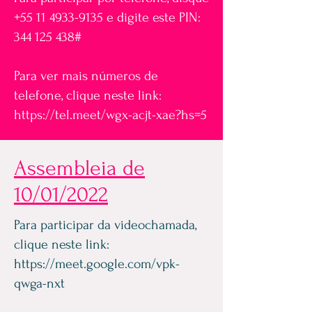
+55 11 4933-9135
e digite este PIN:
344 125 438
#
Para ver mais números de
telefone, clique neste link:
https://tel.meet/wgx-acjt-xae?hs=5
Assembleia de
10/01/2022
Para participar da videochamada,
clique neste link:
https://meet.google.com/vpk-
qwga-nxt