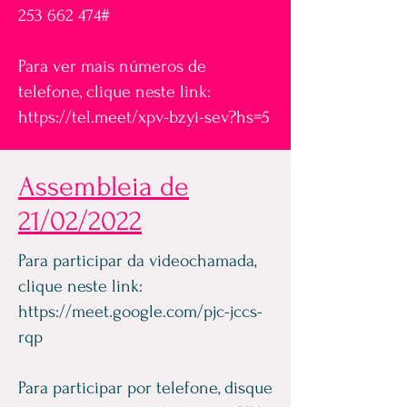
253 662 474
#
Para ver mais números de
telefone, clique neste link:
https://tel.meet/xpv-bzyi-sev?hs=5
Assembleia de
21/02/2022
Para participar da videochamada,
clique neste link:
https://meet.google.com/pjc-jccs-
rqp
Para participar por telefone, disque