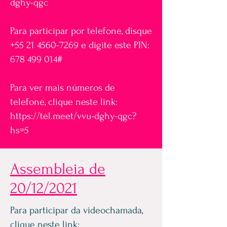
dghy-qgc
Para participar por telefone, disque
+55 21 4560-7269
e digite este PIN:
678 499 014
#
Para ver mais números de
telefone, clique neste link:
https://tel.meet/vvu-dghy-qgc?
hs=5
Assembleia de
20/12/2021
Para participar da videochamada,
clique neste link: