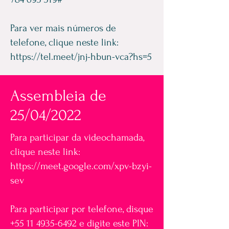
Para ver mais números de
telefone, clique neste link:
https://tel.meet/jnj-hbun-vca?hs=5
Assembleia de
25/04/2022
Para participar da videochamada,
clique neste link:
https://meet.google.com/xpv-bzyi-
sev
Para participar por telefone, disque
+55 11 4935-6492
e digite este PIN: