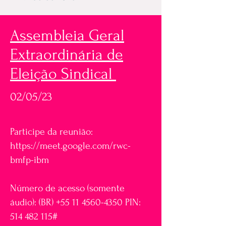
Assembleia Geral
Extraordinária de
Eleição Sindical
02/05/23
Participe da reunião:
https://meet.google.com/rwc-
bmfp-ibm
Número de acesso (somente
áudio): ‪(BR) +55 11
4560-4350
‬ PIN:
‪514 482 115#‬